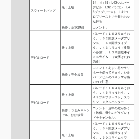
84、す+18）L43シルバー
級：上級
デビル L32ドラゴン L4
スウィートバッグ
5プチプリースト L41コ
ロプリースト／全員おおな
た持ち
操作：薬草20個
コメント：
パレード：Ｌ６２りゅうお
う、Ｌ６２開放
メーダプリ
ンス
、Ｌ４０開放タイプ
級：上級
Ｇ、Ｌ４３しりょう（攻撃
不参加）、Ｌ３０開放
ホイ
ミスライム
。（
太字
はたね
デビルロード
強化）
コメント：あまい息やラリ
ホーを使ってきます。シル
操作：完全放置
バーデビルのベギラマが痛
いので注意。
パレード：Ｌ６４りゅうお
う、Ｌ４５りゅうおう、Ｌ
級：上級
４９プチプリースト、スラ
リン、メタルハンター
デビルロード
コメント：道中の敵が多く
操作：つまみキャン
て難儀。道中のギラグレイ
セル、ほぼ放置
ドをキャンセル。
パレード：Ｌ６４りゅうお
う、Ｌ６４開放
メーダプリ
ンス
、Ｌ４３開放タイプ
級：上級
Ｇ、Ｌ５０スライムタワ