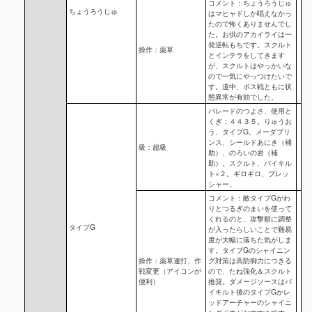
コメント：ちょうろうじゅ
ちょうろうじゅ
はマヒャドしか唱えなかっ
たので怖くありませんでし
た。お供のアカイライは一
発逆転もちです。スクルト
操作：薬草
とインテラをしてきます
が、スクルトはやっかいな
ので一気にやっつけたいで
す。道中、ボス戦ともに状
態異常が有効でした。
パレードのつよさ、使用と
くぎ：４４３５。りゅうお
う、タイプG、メーダプリ
ンス、シールドあにき（補
級：超級
助）、のろいの岩（補
助）。スクルト、バイキル
ト×２。ギロギロ、プレッ
シャー。
コメント：敵タイプGがわ
りとつるぎのまいを使って
くれるのと、攻撃順に調整
タイプG
が入ったらしいことで難易
度が大幅に落ちた気がしま
す。タイプGのシャイニン
操作：薬草連打、作
グ対策は高防御力につきる
戦変更（アイコンが
ので、たね強化＆スクルト
便利）
推奨。ダメージソースはバ
イキルト後のタイプGかレ
ッドアーチャーのシャイニ