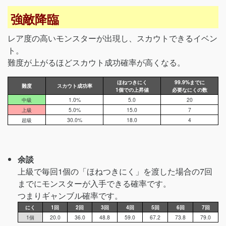
強敵降臨
レア度の高いモンスターが出現し、スカウトできるイベン
ト。
難度が上がるほどスカウト成功確率が高くなる。
ほねつきにく
99.9%までに
難度
スカウト成功率
1個での上昇値
必要なにくの数
中級
1.0%
5.0
20
上級
5.0%
15.0
7
超級
30.0%
18.0
4
余談
上級で毎回1個の「ほねつきにく」を渡した場合の7回
までにモンスターが入手できる確率です。
つまりギャンブル確率です。
にく
1回
2回
3回
4回
5回
6回
7回
1個
20.0
36.0
48.8
59.0
67.2
73.8
79.0