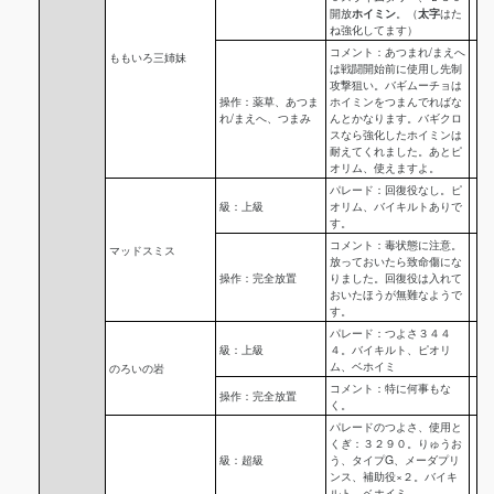
開放
ホイミン
。（
太字
はた
ね強化してます）
コメント：あつまれ/まえへ
ももいろ三姉妹
は戦闘開始前に使用し先制
攻撃狙い。バギムーチョは
操作：薬草、あつま
ホイミンをつまんでればな
れ/まえへ、つまみ
んとかなります。バギクロ
スなら強化したホイミンは
耐えてくれました。あとピ
オリム、使えますよ。
パレード：回復役なし。ピ
級：上級
オリム、バイキルトありで
す。
コメント：毒状態に注意。
マッドスミス
放っておいたら致命傷にな
操作：完全放置
りました。回復役は入れて
おいたほうが無難なようで
す。
パレード：つよさ３４４
級：上級
４。バイキルト、ピオリ
ム、ベホイミ
のろいの岩
コメント：特に何事もな
操作：完全放置
く。
パレードのつよさ、使用と
くぎ：３２９０。りゅうお
級：超級
う、タイプG、メーダプリ
ンス、補助役×２。バイキ
ルト、ベホイミ。