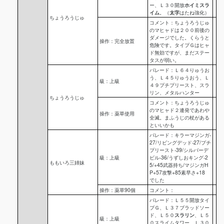
ー、Ｌ３０開放
ホイミスラ
イム
。（
太字
はたね強化）
ちょうろうじゅ
コメント：ちょうろうじゅ
のマヒャドは２００前後の
ダメージでした。くらうと
操作：完全放置
危険です。タイプＧはヒャ
ド無効ですが、まだステー
タスが弱い。
パレード：Ｌ６４りゅうお
う、Ｌ４５りゅうおう、Ｌ
級：上級
４９プチプリースト、スラ
リン、メタルハンター
ちょうろうじゅ
コメント：ちょうろうじゅ
のマヒャド２連発であわや
操作：薬草使用
全滅。まふうじの杖がある
といいかも
パレード：キラーマジンガ-
27/リビングデッド-27/プチ
プリースト-39/シルバーデ
級：上級
ビル-36/うずしおキング-2
ももいろ三姉妹
5/+45武器持ち/マジンガH
P+57攻撃+85素早さ+18
でした
操作：薬草90個
コメント：
パレード：Ｌ５５開放タイ
プＧ、Ｌ３７ブラッドソー
ド、Ｌ５０
スラリン
、Ｌ５
級：上級
０スライムタワー、Ｌ３０