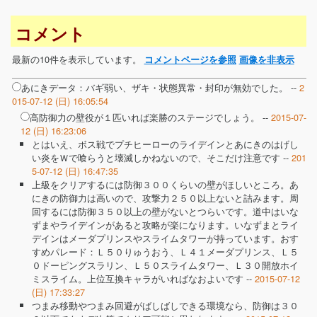
コメント
最新の10件を表示しています。
コメントページを参照
画像を非表示
あにきデータ：バギ弱い、ザキ・状態異常・封印が無効でした。 --
2
015-07-12 (日) 16:05:54
高防御力の壁役が１匹いれば楽勝のステージでしょう。 --
2015-07-
12 (日) 16:23:06
とはいえ、ボス戦でプチヒーローのライデインとあにきのはげし
い炎をＷで喰らうと壊滅しかねないので、そこだけ注意です --
201
5-07-12 (日) 16:47:35
上級をクリアするには防御３００くらいの壁がほしいところ。あ
にきの防御力は高いので、攻撃力２５０以上ないと詰みます。周
回するには防御３５０以上の壁がないとつらいです。道中はいな
ずまやライデインがあると攻略が楽になります。いなずまとライ
デインはメーダプリンスやスライムタワーが持っています。おす
すめパレード：Ｌ５０りゅうおう、Ｌ４１メーダプリンス、Ｌ５
０ドーピングスラリン、Ｌ５０スライムタワー、Ｌ３０開放ホイ
ミスライム。上位互換キャラがいればなおよいです --
2015-07-12
(日) 17:33:27
つまみ移動やつまみ回避がばしばしできる環境なら、防御は３０