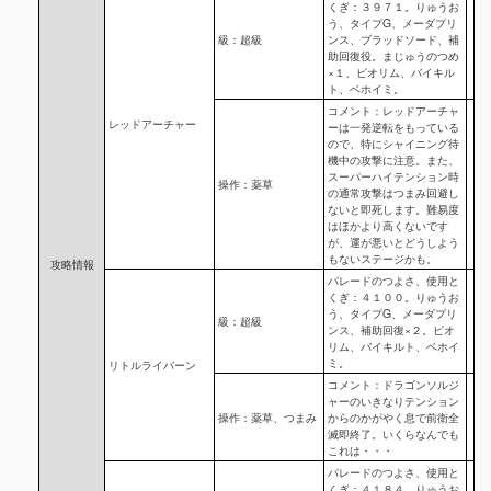
くぎ：３９７１。りゅうお
う、タイプG、メーダプリ
級：超級
ンス、ブラッドソード、補
助回復役。まじゅうのつめ
×１、ピオリム、バイキル
ト、ベホイミ。
コメント：レッドアーチャ
レッドアーチャー
ーは一発逆転をもっている
ので、特にシャイニング待
機中の攻撃に注意。また、
スーパーハイテンション時
操作：薬草
の通常攻撃はつまみ回避し
ないと即死します。難易度
はほかより高くないです
が、運が悪いとどうしよう
もないステージかも。
攻略情報
パレードのつよさ、使用と
くぎ：４１００。りゅうお
う、タイプG、メーダプリ
級：超級
ンス、補助回復×２。ピオ
リム、バイキルト、ベホイ
ミ。
リトルライバーン
コメント：ドラゴンソルジ
ャーのいきなりテンション
操作：薬草、つまみ
からのかがやく息で前衛全
滅即終了。いくらなんでも
これは・・・
パレードのつよさ、使用と
くぎ：４１８４。りゅうお