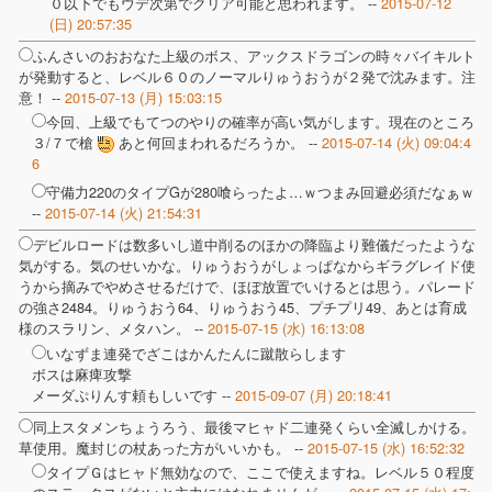
０以下でもウデ次第でクリア可能と思われます。 --
2015-07-12
(日) 20:57:35
ふんさいのおおなた上級のボス、アックスドラゴンの時々バイキルト
が発動すると、レベル６０のノーマルりゅうおうが２発で沈みます。注
意！ --
2015-07-13 (月) 15:03:15
今回、上級でもてつのやりの確率が高い気がします。現在のところ
３/７で槍
あと何回まわれるだろうか。 --
2015-07-14 (火) 09:04:4
6
守備力220のタイプGが280喰らったよ…ｗつまみ回避必須だなぁｗ
--
2015-07-14 (火) 21:54:31
デビルロードは数多いし道中削るのほかの降臨より難儀だったような
気がする。気のせいかな。りゅうおうがしょっぱなからギラグレイド使
うから摘みでやめさせるだけで、ほぼ放置でいけるとは思う。パレード
の強さ2484。りゅうおう64、りゅうおう45、プチプリ49、あとは育成
様のスラリン、メタハン。 --
2015-07-15 (水) 16:13:08
いなずま連発でざこはかんたんに蹴散らします
ボスは麻痺攻撃
メーダぷりんす頼もしいです --
2015-09-07 (月) 20:18:41
同上スタメンちょうろう、最後マヒャド二連発くらい全滅しかける。
草使用。魔封じの杖あった方がいいかも。 --
2015-07-15 (水) 16:52:32
タイプＧはヒャド無効なので、ここで使えますね。レベル５０程度