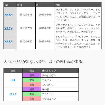
Vol
開始
終了
内容
めざましリング、ドラゴンバスター、まん
げつリング、ホワイトバックラー、モノク
Vol.3
2015/08/18
2015/09/10
ル、にちりんのこん、古強者のかぶと、ハ
イドラベルト
プラチナメイル、クリムゾンヘルム、アク
Vol.2
2015/07/22
2015/08/11
セルギア、僧兵のサークレット、バトルチ
ョーカー、大地の竜玉、天使のタクト
まじゅうのツメ、ゾンビキラー、水のはご
ろも、まほうのよろい、まふうじの杖、月
Vol.1
2015/06/25
2015/07/21
のサークレット、ふんさいのおおなた、デ
ーモンバスター、ひかりのタクト
大当たり品が出ない場合、以下の外れ品が出る。
分類
難度
外れドロップ
初級
ひのきのぼう
ぶき
中級
こんぼう
上級
てつのやり
初級
麻の服
ぼうぐ
中級
てつかぶと
上級
てつのよろい