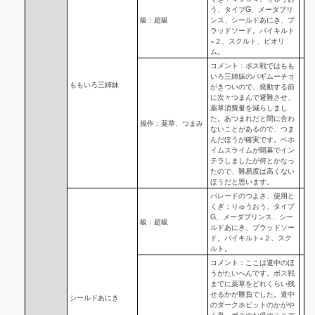
う、タイプG、メーダプリ
級：超級
ンス、シールドあにき、ブ
ラッドソード。バイキルト
×２、スクルト、ピオリ
ム。
コメント：ボス戦ではもも
いろ三姉妹のバギムーチョ
ももいろ三姉妹
がきついので、発動する前
に次々つまんで避難させ、
薬草消費量を減らしまし
た。あつまれだと間に合わ
操作：薬草、つまみ
ないことがあるので、つま
んだほうが確実です。ベホ
イムスライムが開幕でイン
テラしましたが何とかなっ
たので、難易度は高くない
ほうだと思います。
パレードのつよさ、使用と
くぎ：りゅうおう、タイプ
G、メーダプリンス、シー
級：超級
ルドあにき、ブラッドソー
ド。バイキルト×２、スク
ルト。
コメント：ここは道中のほ
うがたいへんです。ボス戦
までに薬草をどれくらい残
せるかが勝負でした。道中
シールドあにき
のダークホビットのかがや
く息、ボスのお供のミニデ