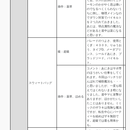
ーモンのかがやく息は痛い
操作：薬草
のでなるべくくらわないう
ちに倒し、物理メインなの
でダウン対策でバイキルト
を２つ入れておきました。
あとは、弱点属性の魔法な
どがあると道中は楽になる
と思います。
パレードのつよさ、使用と
くぎ：４３０３。りゅうお
う、タイプG、メーダプリ
級：超級
ンス、シールドあにき、ブ
ラッドソード。バイキル
ト。
コメント：あにきはサポ専
のほうがいい仕事をしてく
れます。今回はバッチリが
んばれで補助魔法も・・・
スウィートバッグ
と思いましたが、一度も唱
えてはくれないまま棺にな
りました。道中マヒ攻撃が
操作：薬草、ほめる
ありますが、ほかがたいし
たことはありません。ミミ
ックのザラキは危険な魔法
ですが、転生中心にパーテ
ィーを組めばザキ無効で
す。超級では最も簡単か
も。