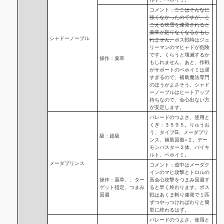
コメント：
ここはそんなに
強くなかったのですが、こ
ごえる吹雪を連発されると
薬草が足りなくなるかもし
シャドーノーブル
れません。
ボス戦時はジェ
リーマンのマヒャドが危険
です。くらうと壊滅するか
操作：薬草
もしれません。あと、作戦
がサポートのベホイミは遅
すぎるので、補助魔法専門
のほうがよさそう。シャド
ーノーブルはヒートアップ
持ちなので、会心出ない方
が安定します。
パレードのつよさ、使用と
くぎ：３５９５。りゅうお
う、タイプG、メーダプリ
級：超級
ンス、補助回復×２。デー
モンバスター２体、バイキ
ルト、ベホイミ。
メーダプリンス
コメント：道中はメーダク
インのマヒ攻撃とトロルの
操作：薬草、、ター
高会心攻撃をつまみ回避す
ゲット指定、つまみ
ると早く終わります。ボス
回避
戦はあくま斬り連発で１匹
ずつやっつければわりと簡
単に終わるはず。
パレードのつよさ、使用と