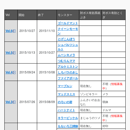
対ボス有効系統
対ボス有効とく
Vol
開始
終了
モンスター
ぶき
ぎ
ゴールドマント
クイーンモーモ
Vol.6
2015/10/27
2015/11/10
ン
とげこんぼう
シュバルツシュ
ルト
Vol.5
2015/10/13
2015/10/27
ムーンキメラ
つむりんママ
アルケミストン
Vol.4
2015/09/24
2015/10/08
しろバラのきし
ファイアボール
不明（
情報募集
マーブルン
現在無し
中
）
マッドスミス
ゾンビキラー
メラ
ふんさいのおお
Vol.3
2015/07/26
2015/08/09
のろいの岩
弱体
なた
ハートナイト
現在無し
ドルマ
不明（
情報募集
キラーピッケル
まじゅうのツメ
中
）
ももいろ三姉妹
現在無し
封印