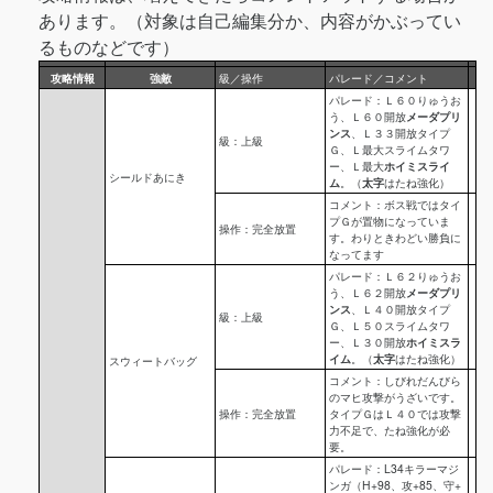
あります。（対象は自己編集分か、内容がかぶってい
るものなどです）
攻略情報
強敵
級／操作
パレード／コメント
パレード：Ｌ６０りゅうお
う、Ｌ６０開放
メーダプリ
ンス
、Ｌ３３開放タイプ
級：上級
Ｇ、Ｌ最大スライムタワ
ー、Ｌ最大
ホイミスライ
シールドあにき
ム
。（
太字
はたね強化）
コメント：ボス戦ではタイ
プＧが置物になっていま
操作：完全放置
す。わりときわどい勝負に
なってます
パレード：Ｌ６２りゅうお
う、Ｌ６２開放
メーダプリ
ンス
、Ｌ４０開放タイプ
級：上級
Ｇ、Ｌ５０スライムタワ
ー、Ｌ３０開放
ホイミスラ
イム
。（
太字
はたね強化）
スウィートバッグ
コメント：しびれだんびら
のマヒ攻撃がうざいです。
操作：完全放置
タイプＧはＬ４０では攻撃
力不足で、たね強化が必
要。
パレード：L34キラーマジ
ンガ（H+98、攻+85、守+