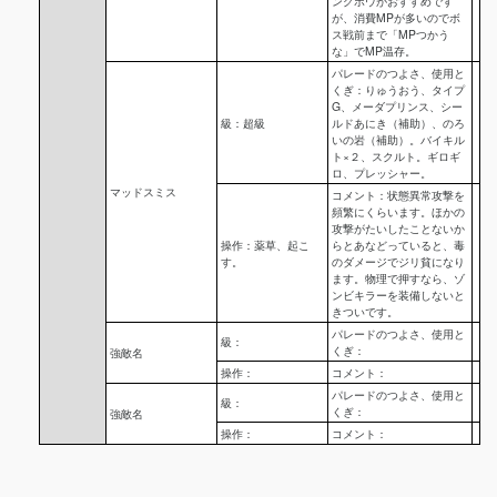
ングボウがおすすめです
が、消費MPが多いのでボ
ス戦前まで「MPつかう
な」でMP温存。
パレードのつよさ、使用と
くぎ：りゅうおう、タイプ
G、メーダプリンス、シー
級：超級
ルドあにき（補助）、のろ
いの岩（補助）。バイキル
ト×２、スクルト。ギロギ
ロ、プレッシャー。
マッドスミス
コメント：状態異常攻撃を
頻繁にくらいます。ほかの
攻撃がたいしたことないか
操作：薬草、起こ
らとあなどっていると、毒
す。
のダメージでジリ貧になり
ます。物理で押すなら、ゾ
ンビキラーを装備しないと
きついです。
パレードのつよさ、使用と
級：
くぎ：
強敵名
操作：
コメント：
パレードのつよさ、使用と
級：
くぎ：
強敵名
操作：
コメント：