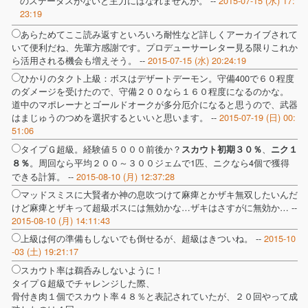
のステータスがないと主力にはなれませんが。 --
2015-07-15 (水) 17:
23:19
あらためてここ読み返すといろいろ耐性など詳しくアーカイブされて
いて便利だね、先輩方感謝です。プロデューサーレター見る限りこれか
ら活用される機会も増えそう。 --
2015-07-15 (水) 20:24:19
ひかりのタクト上級：ボスはデザートデーモン。守備400で６０程度
のダメージを受けたので、守備２００なら１６０程度になるのかな。
道中のマポレーナとゴールドオークが多分厄介になると思うので、武器
はまじゅうのつめを選択するといいと思います。 --
2015-07-19 (日) 00:
51:06
タイプＧ超級。経験値５０００前後か？
、
スカウト初期３０％
ニク１
。周回なら平均２００～３００ジェムで1匹、ニクなら4個で獲得
８％
できる計算。 --
2015-08-10 (月) 12:37:28
マッドスミスに大賢者か神の息吹つけて麻痺とかザキ無双したいんだ
けど麻痺とザキって超級ボスには無効かな…ザキはさすがに無効か… --
2015-08-10 (月) 14:11:43
上級は何の準備もしないでも倒せるが、超級はきついね。 --
2015-10
-03 (土) 19:21:17
スカウト率は鵜呑みしないように！
タイプＧ超級でチャレンジした際、
骨付き肉１個でスカウト率４８％と表記されていたが、２０回やって成