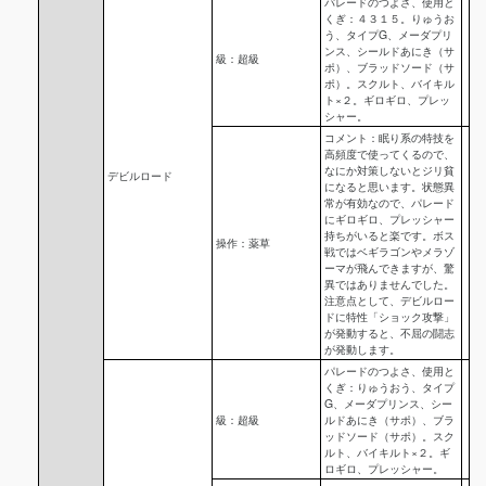
パレードのつよさ、使用と
くぎ：４３１５。りゅうお
う、タイプG、メーダプリ
ンス、シールドあにき（サ
級：超級
ポ）、ブラッドソード（サ
ポ）。スクルト、バイキル
ト×２。ギロギロ、プレッ
シャー。
コメント：眠り系の特技を
高頻度で使ってくるので、
なにか対策しないとジリ貧
デビルロード
になると思います。状態異
常が有効なので、パレード
にギロギロ、プレッシャー
持ちがいると楽です。ボス
操作：薬草
戦ではベギラゴンやメラゾ
ーマが飛んできますが、驚
異ではありませんでした。
注意点として、デビルロー
ドに特性「ショック攻撃」
が発動すると、不屈の闘志
が発動します。
パレードのつよさ、使用と
くぎ：りゅうおう、タイプ
G、メーダプリンス、シー
級：超級
ルドあにき（サポ）、ブラ
ッドソード（サポ）。スク
ルト、バイキルト×２。ギ
ロギロ、プレッシャー。