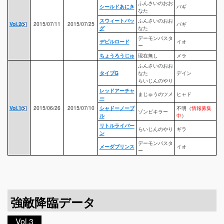
ふんさいのおお
シールドあにき
バギ
なた
スウィートバッ
ふんさいのおお
Vol.2
2015/07/11
2015/07/25
バギ
グ
なた
デーモンバスタ
デビルロード
イオ
ー
ちょうろうじゅ
現在無し
メラ
ふんさいのおお
タイプG
なた
デイン
らいじんのやり
レッドアーチャ
まじゅうのツメ
ヒャド
ー
Vol.1
2015/06/26
2015/07/10
シャドーノーブ
不明（
情報募集
ゾンビキラー
ル
中
）
リトルライバー
らいじんのやり
ギラ
ン
デーモンバスタ
メーダプリンス
イオ
ー
強敵降臨データ
Vol.3